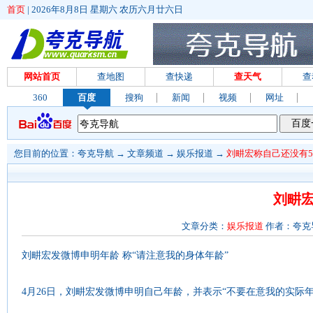
首页
|
2026年8月8日 星期六 农历六月廿六日
网站首页
查地图
查快递
查天气
查
360
百度
搜狗
新闻
视频
网址
您目前的位置：
夸克导航
→
文章频道
→
娱乐报道
→
刘畊宏称自己还没有5
刘畊宏
文章分类：
娱乐报道
作者：夸克导航
刘畊宏发微博申明年龄 称“请注意我的身体年龄”
4月26日，刘畊宏发微博申明自己年龄，并表示“不要在意我的实际